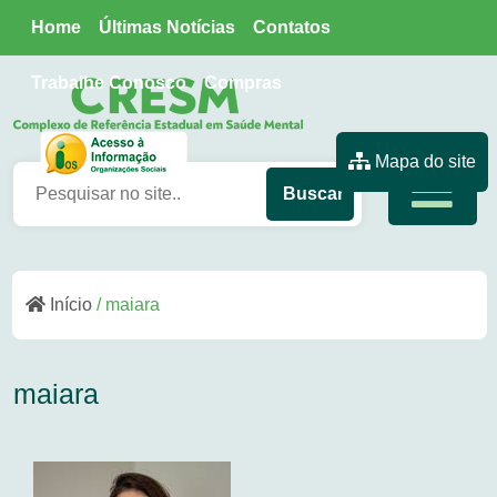
Home
Últimas Notícias
Contatos
Trabalhe Conosco
Compras
Mapa do site
Início
/ maiara
maiara