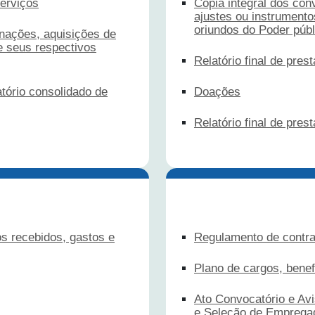
erviços
Cópia integral dos con
ajustes ou instrument
oriundos do Poder públ
enações, aquisições de
e seus respectivos
Relatório final de pres
tório consolidado de
Doações
Relatório final de pre
s recebidos, gastos e
Regulamento de contra
Plano de cargos, bene
Ato Convocatório e Av
e Seleção de Emprega