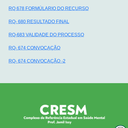
RQ 678 FORMÚLARIO DO RECURSO
RQ- 680 RESULTADO FINAL
RQ-683 VALIDADE DO PROCESSO
RQ- 674 CONVOCAÇÃO
RQ- 674 CONVOCAÇÃO -2